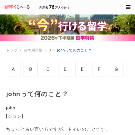
76
利用者
万人突破！
トップ
留学用語集
J
johnって何のこと？
A
B
C
D
E
F
G
johnって何のこと？
john
[ジョン]
ちょっと古い言い方ですが、トイレのことです。