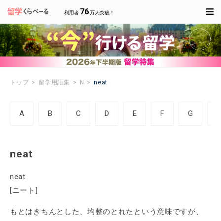
76
利用者
万人突破！
トップ
留学用語集
N
neat
A
B
C
D
E
F
G
neat
neat
[ニート]
もとはきちんとした、均整のとれたという意味ですが、