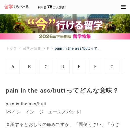
76
利用者
万人突破！
トップ
留学用語集
P
pain in the ass/buttってどんな意味？
A
B
C
D
E
F
G
pain in the ass/buttってどんな意味？
pain in the ass/butt
[ペイン イン ジ エース／バット]
直訳するとおしりの痛みですが、「面倒くさい」「うざ