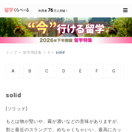
76
利用者
万人突破！
トップ
留学用語集
S
solid
A
B
C
D
E
F
G
solid
[ソリッド]
もとは物が堅いや、霧が濃いなどの意味がありますが、
割と最近のスラングで、めちゃくちゃいい、最高にカッ