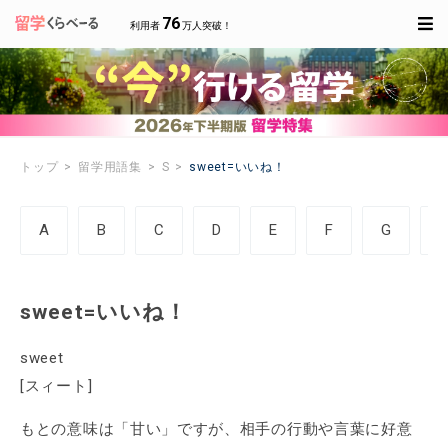
76
利用者
万人突破！
トップ
留学用語集
S
sweet=いいね！
A
B
C
D
E
F
G
sweet=いいね！
sweet
[スィート]
もとの意味は「甘い」ですが、相手の行動や言葉に好意