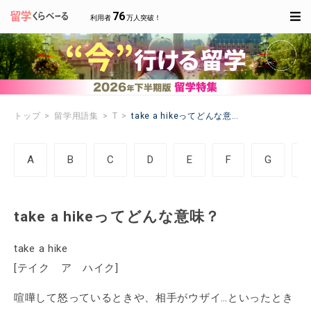
76
利用者
万人突破！
トップ
留学用語集
T
take a hikeってどんな意味？
A
B
C
D
E
F
G
take a hikeってどんな意味？
take a hike
[テイク ア ハイク]
喧嘩して怒っているときや、相手がウザイ…といったとき