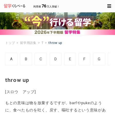
76
利用者
万人突破！
トップ
留学用語集
T
throw up
A
B
C
D
E
F
G
throw up
[スロウ アップ]
もとの意味は物を放棄するですが、barfやpukeのよう
に、食べたものを吐く、戻す、嘔吐するという意味があ