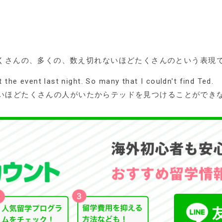
同じで、たくさんの、多くの、数え切れないほどたくさんのという表現
the event last night. So many that I couldn't find Ted.
いほどたくさんの人がいたからテッドを見つけることができ