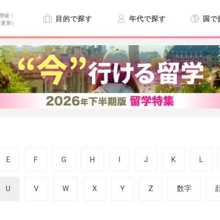
突破！
目的で探す
年代で探す
国で
日更新）
E
F
G
H
I
J
K
L
U
V
W
X
Y
Z
数字