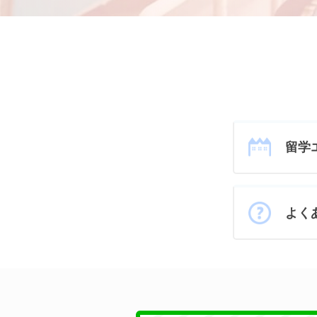
留学
よく