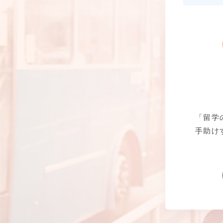
「留学
手助け