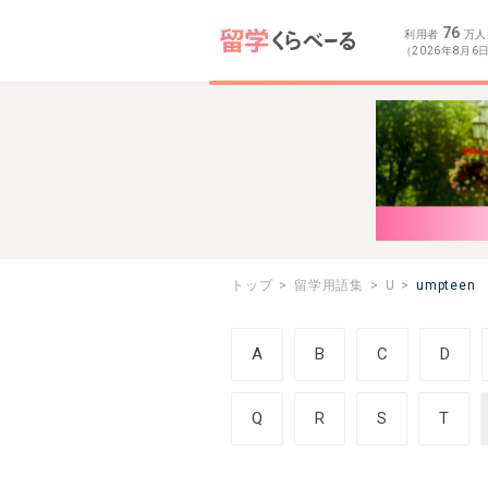
76
利用者
万人
（2026年8月6
トップ
留学用語集
U
umpteen
A
B
C
D
Q
R
S
T