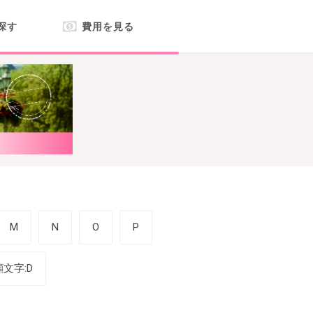
探す
費用を見る
M
N
O
P
顔文字:D