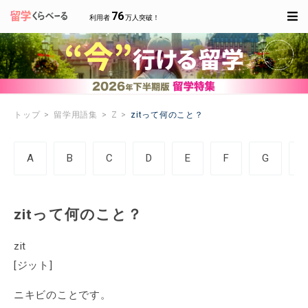
76
利用者
万人突破！
トップ
留学用語集
Z
zitって何のこと？
A
B
C
D
E
F
G
zitって何のこと？
zit
[ジット]
ニキビのことです。