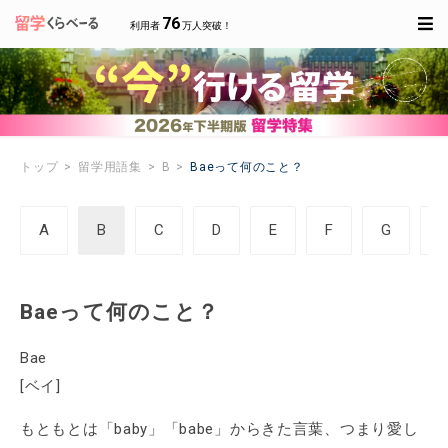
76
利用者
万人突破！
トップ
留学用語集
B
Baeって何のこと？
A
B
C
D
E
F
G
Baeって何のこと？
Bae
[ベイ]
もともとは「baby」「babe」からきた言葉、つまり愛し