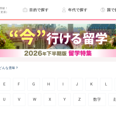
突破！
目的で探す
年代で探す
国で
日更新）
てどんな意味？
E
F
G
H
I
J
K
L
U
V
W
X
Y
Z
数字