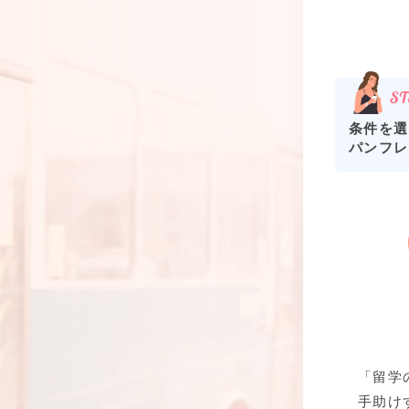
条件を選
パンフレ
「留学
手助け