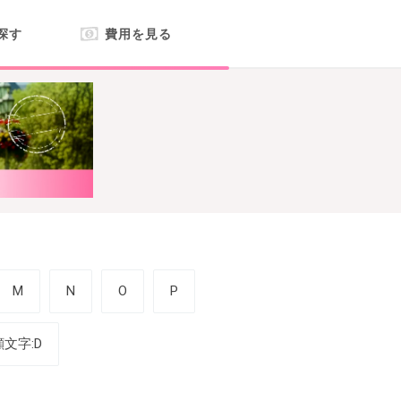
探す
費用を見る
M
N
O
P
顔文字:D