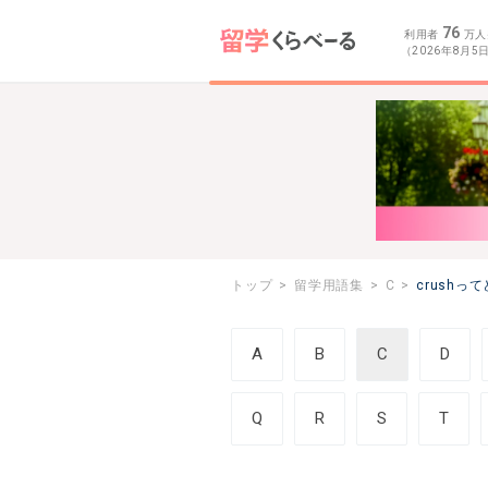
76
利用者
万人
（2026年8月5
トップ
留学用語集
C
crushっ
A
B
C
D
Q
R
S
T