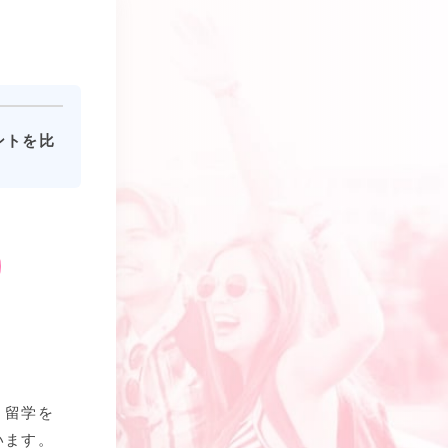
ントを比
、留学を
います。