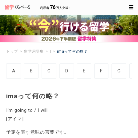
76
利用者
万人突破！
トップ
留学用語集
I
imaって何の略？
A
B
C
D
E
F
G
imaって何の略？
I'm going to / I will
[アイマ]
予定を表す意味の言葉です。