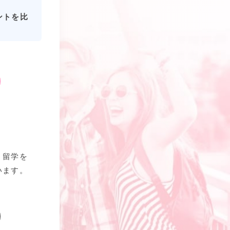
ントを比
、留学を
います。