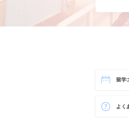
留学
よく