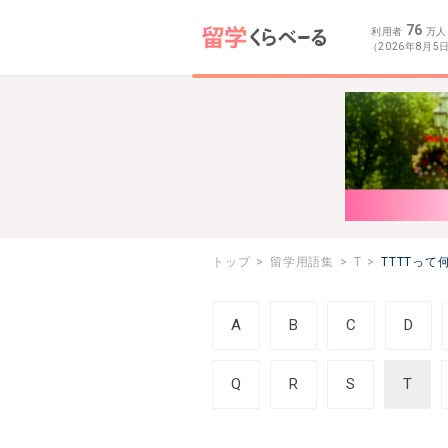
76
利用者
万人
（2026年8月5
トップ
留学用語集
T
TTTTって
A
B
C
D
Q
R
S
T