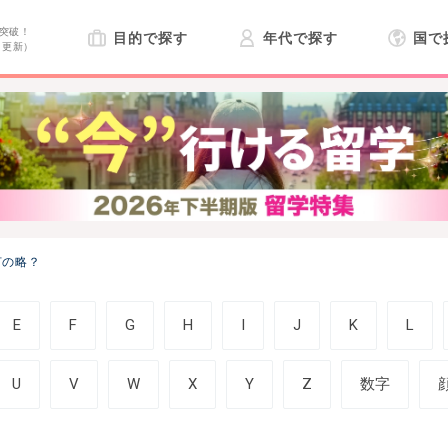
突破！
目的で探す
年代で探す
国で
日更新）
何の略？
E
F
G
H
I
J
K
L
U
V
W
X
Y
Z
数字