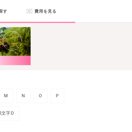
探す
費用を見る
M
N
O
P
顔文字:D