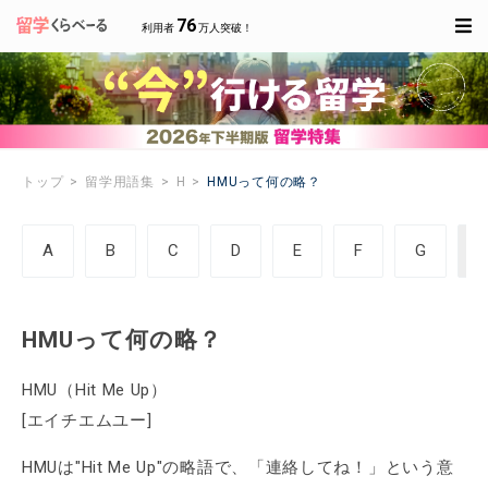
76
利用者
万人突破！
トップ
留学用語集
H
HMUって何の略？
A
B
C
D
E
F
G
HMUって何の略？
HMU（Hit Me Up）
[エイチエムユー]
HMUは"Hit Me Up"の略語で、「連絡してね！」という意