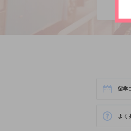
留学
よく