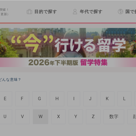
突破！
目的で探す
年代で探す
国で
日更新）
てどんな意味？
E
F
G
H
I
J
K
L
U
V
W
X
Y
Z
数字