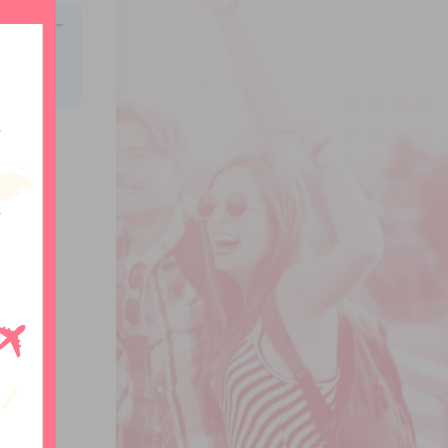
ントを比
、留学を
います。