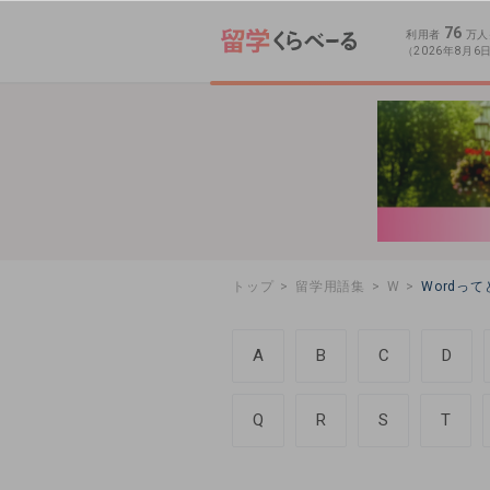
76
利用者
万人
（2026年8月6
トップ
留学用語集
W
Wordっ
A
B
C
D
Q
R
S
T