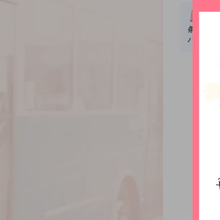
条件を選
パンフレ
「留学
手助け