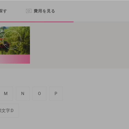
探す
費用を見る
M
N
O
P
顔文字:D