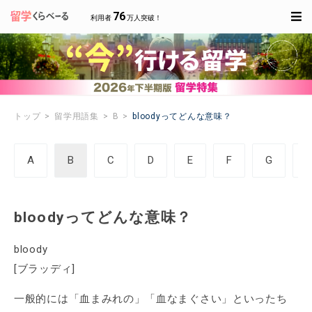
76
利用者
万人突破！
トップ
留学用語集
B
bloodyってどんな意味？
A
B
C
D
E
F
G
bloodyってどんな意味？
bloody
[ブラッディ]
一般的には「血まみれの」「血なまぐさい」といったち