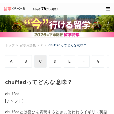
76
利用者
万人突破！
トップ
留学用語集
C
chuffedってどんな意味？
A
B
C
D
E
F
G
chuffedってどんな意味？
chuffed
[チャフト]
chuffedとは喜びを表現するときに使われるイギリス英語