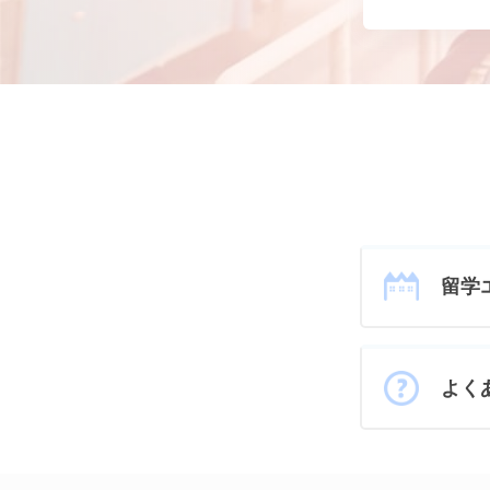
留学
よく