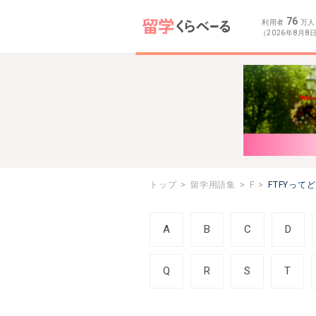
76
利用者
万人
（2026年8月8
トップ
留学用語集
F
FTFYって
A
B
C
D
Q
R
S
T