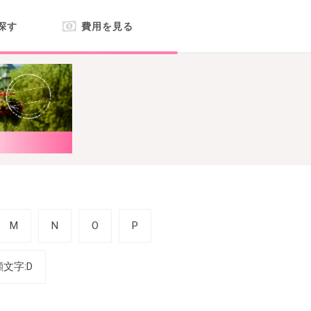
探す
費用を見る
M
N
O
P
顔文字:D