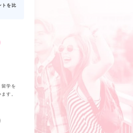
ントを比
、留学を
います。