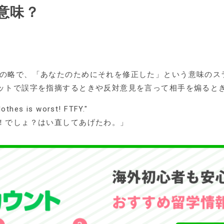
な意味？
 For You"の略で、「あなたのためにそれを修正した」という意味
ットで誤字を指摘するときや反対意見を言って相手を煽ると
clothes is worst! FTFY."
！でしょ？はい直してあげたわ。」