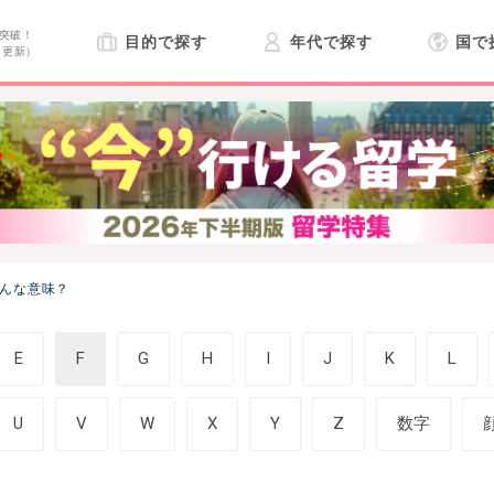
突破！
目的で探す
年代で探す
国で
日更新）
どんな意味？
E
F
G
H
I
J
K
L
U
V
W
X
Y
Z
数字