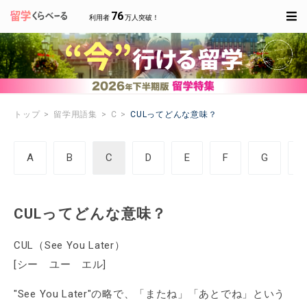
76
利用者
万人突破！
トップ
留学用語集
C
CULってどんな意味？
A
B
C
D
E
F
G
CULってどんな意味？
CUL（See You Later）
[シー ユー エル]
"See You Later"の略で、「またね」「あとでね」という