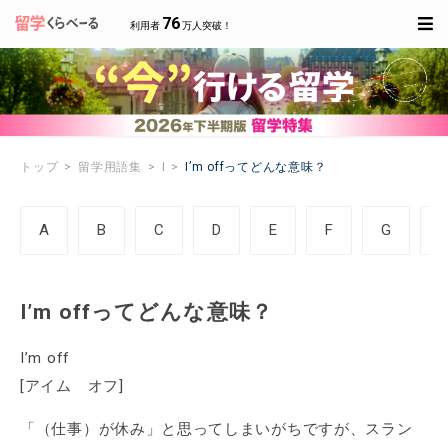
76
利用者
万人突破！
トップ
留学用語集
I
I’m offってどんな意味？
A
B
C
D
E
F
G
I’m offってどんな意味？
I’m off
[アイム オフ]
「（仕事）が休み」と思ってしまいがちですが、スラン