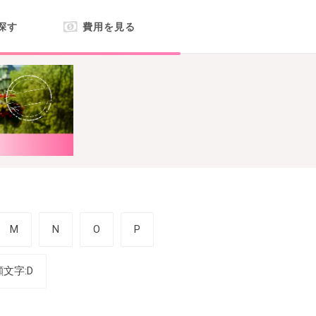
探す
費用を見る
M
N
O
P
顔文字:D