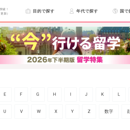
突破！
目的で探す
年代で探す
国で
日更新）
E
F
G
H
I
J
K
L
U
V
W
X
Y
Z
数字