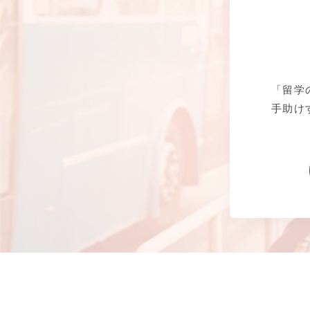
「留学
手助け