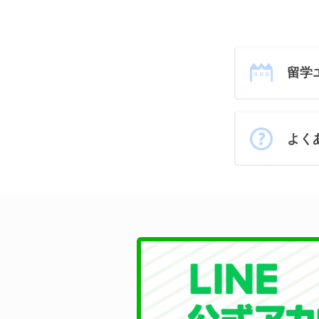
留学
よく