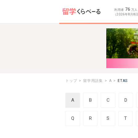
76
利用者
万人
（2026年8月8
トップ
留学用語集
A
ETAS
A
B
C
D
Q
R
S
T