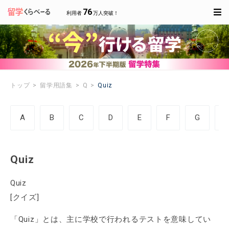
76
利用者
万人突破！
トップ
留学用語集
Q
Quiz
A
B
C
D
E
F
G
Quiz
Quiz
[クイズ]
「Quiz」とは、主に学校で行われるテストを意味してい