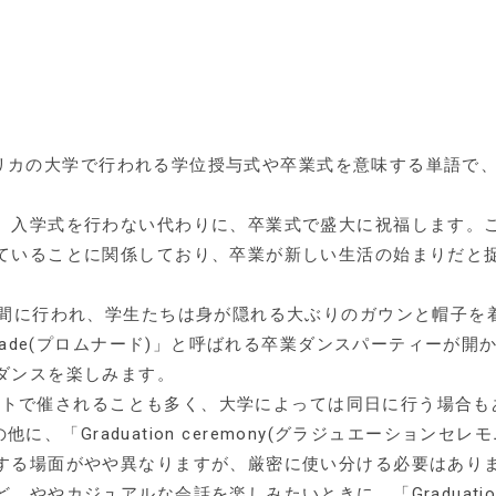
、アメリカの大学で行われる学位授与式や卒業式を意味する単語
入学式を行わない代わりに、卒業式で盛大に祝福します。これは
ていることに関係しており、卒業が新しい生活の始まりだと
の間に行われ、学生たちは身が隠れる大ぶりのガウンと帽子を
enade(プロムナード)」と呼ばれる卒業ダンスパーティーが
ダンスを楽しみます。
とセットで催されることも多く、大学によっては同日に行う場合も
の他に、「Graduation ceremony(グラジュエーション
する場面がやや異なりますが、厳密に使い分ける必要はあり
ややカジュアルな会話を楽しみたいときに、「Graduation 