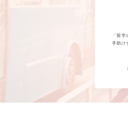
「留学
手助け