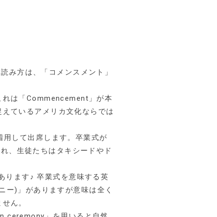
で、読み方は、「コメンスメント」
「Commencement」が本
捉えているアメリカ文化ならでは
着用して出席します。卒業式が
開かれ、生徒たちはタキシードやド
あります♪ 卒業式を意味する英
セレモニー)」がありますが意味は全く
ません。
ceremony」を用いると自然