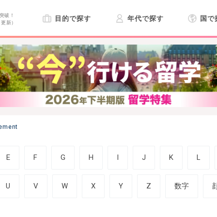
突破！
目的で探す
年代で探す
国で
日更新）
ement
E
F
G
H
I
J
K
L
U
V
W
X
Y
Z
数字