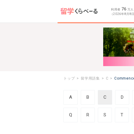
76
利用者
万人
（2026年8月8
トップ
留学用語集
C
Commenc
A
B
C
D
Q
R
S
T