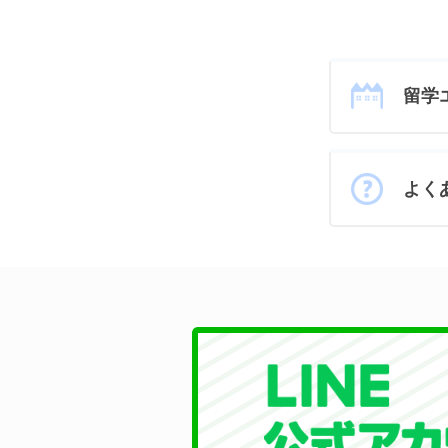
留学
よく