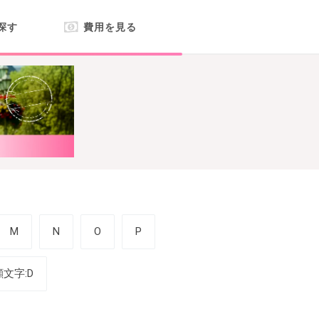
探す
費用を見る
M
N
O
P
顔文字:D