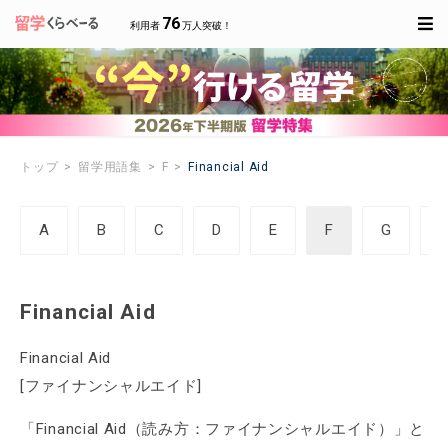
76
利用者
万人突破！
トップ
留学用語集
F
Financial Aid
A
B
C
D
E
F
G
Financial Aid
Financial Aid
[ファイナンシャルエイド]
「Financial Aid（読み方：ファイナンシャルエイド）」と