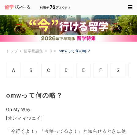
76
利用者
万人突破！
トップ
留学用語集
O
omwって何の略？
A
B
C
D
E
F
G
omwって何の略？
On My Way
[オンマィウェイ]
「今行くよ！」「今帰ってるよ！」と知らせるときに使