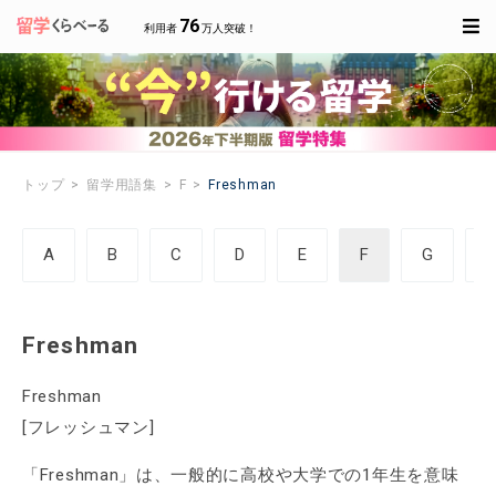
76
利用者
万人突破！
トップ
留学用語集
F
Freshman
A
B
C
D
E
F
G
Freshman
Freshman
[フレッシュマン]
「Freshman」は、一般的に高校や大学での1年生を意味