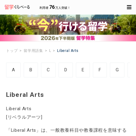
76
利用者
万人突破！
トップ
留学用語集
L
Liberal Arts
A
B
C
D
E
F
G
Liberal Arts
Liberal Arts
[リベラルアーツ]
「Liberal Arts」は、一般教養科目や教養課程を意味する