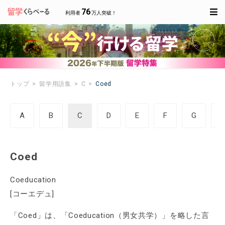
76
利用者
万人突破！
トップ
留学用語集
C
Coed
A
B
C
D
E
F
G
Coed
Coeducation
[コーエデュ]
「Coed」は、「Coeducation（男女共学）」を略した言