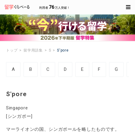
76
利用者
万人突破！
トップ
留学用語集
S
S'pore
A
B
C
D
E
F
G
S'pore
Singapore
[シンガポー]
マーライオンの国、シンガポールを略したものです。