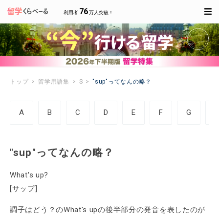
76
利用者
万人突破！
トップ
留学用語集
S
"sup"ってなんの略？
A
B
C
D
E
F
G
"sup"ってなんの略？
What's up?
[サップ]
調子はどう？のWhat's upの後半部分の発音を表したのが