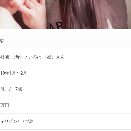
要
村 瞳 （母） / いろは （娘）さん
018年1月〜2月
6歳 / 7歳
0万円
ィリピン/ セブ島