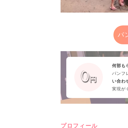
パ
何部も
パンフ
い合わ
実現が
プロフィール