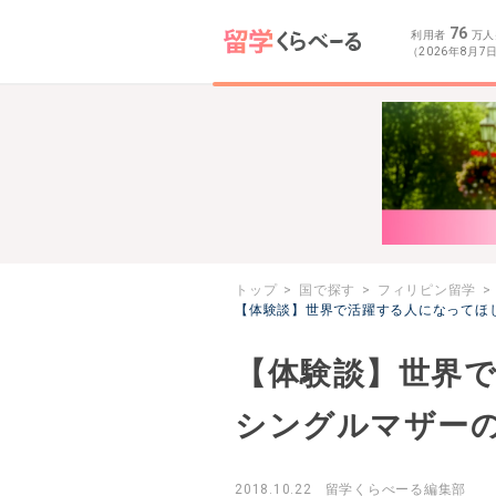
76
利用者
万人
（2026年8月7
トップ
国で探す
フィリピン留学
【体験談】世界で活躍する人になってほ
【体験談】世界で
シングルマザー
2018.10.22
留学くらべーる編集部