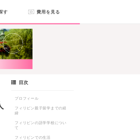
探す
費用を見る
目次
プロフィール
人
フィリピン親子留学までの経
緯
フィリピンの語学学校につい
て
フィリピンでの生活