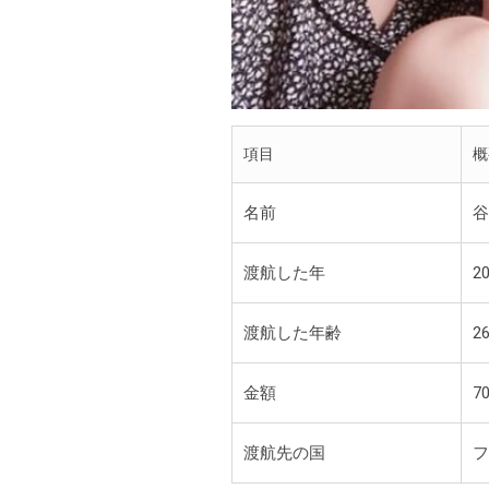
項目
概
名前
谷
渡航した年
2
渡航した年齢
2
金額
7
渡航先の国
フ