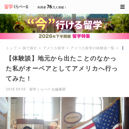
76
利用者
万人突破！
トップ
国で探す
アメリカ留学
アメリカ留学の体験談一覧
【体
【体験談】地元から出たことのなかっ
た私がオーペアとしてアメリカへ行っ
てみた！
2018.09.05
留学くらべーる編集部