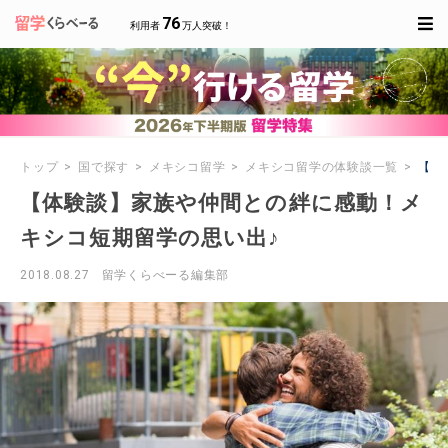
76
利用者
万人突破！
トップ
国で探す
メキシコ留学
メキシコ留学の体験談一覧
【体
【体験談】家族や仲間との絆に感動！メ
キシコ短期留学の思い出♪
2018.08.27
留学くらべーる編集部