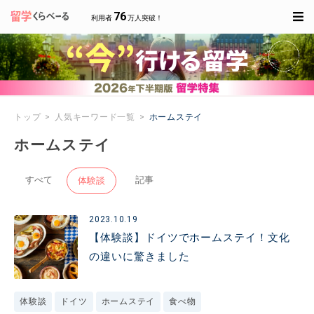
76
利用者
万人突破！
トップ
人気キーワード一覧
ホームステイ
ホームステイ
すべて
記事
体験談
2023.10.19
【体験談】ドイツでホームステイ！文化
の違いに驚きました
体験談
ドイツ
ホームステイ
食べ物