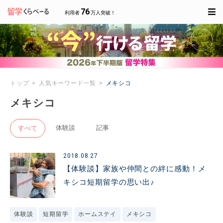
76
利用者
万人突破！
トップ
人気キーワード一覧
メキシコ
メキシコ
体験談
記事
すべて
2018.08.27
【体験談】家族や仲間との絆に感動！メ
キシコ短期留学の思い出♪
体験談
短期留学
ホームステイ
メキシコ