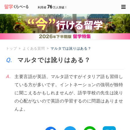
76
利用者
万人突破！
トップ
よくある質問
マルタでは訛りはある？
マルタでは訛りはある？
主要言語が英語、マルタ語ですがイタリア語も習得し
ている方が多いです。イントネーションの強弱が独特
に聞こえるかもしれませんが、語学学校の先生は訛り
の心配がないので英語の学習するのに問題はありませ
んよ。