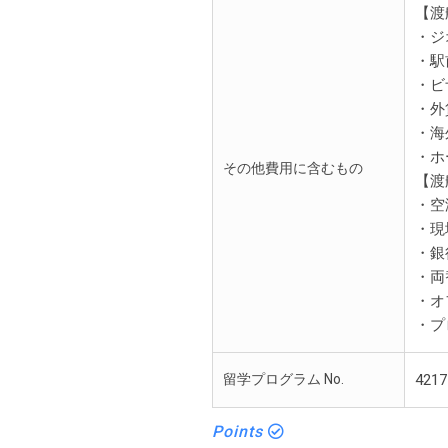
【渡
・ジ
・駅
・
・外
・
・ホ
その他費用に含むもの
【渡
・
・
・
・
・
・プ
留学プログラム No.
4217
Points