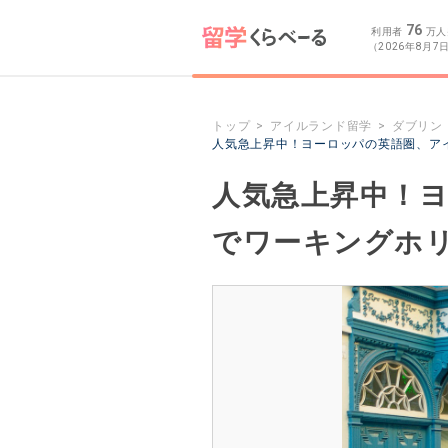
76
利用者
万人
（2026年8月7
トップ
アイルランド留学
ダブリン
人気急上昇中！ヨーロッパの英語圏、ア
人気急上昇中！
でワーキングホ