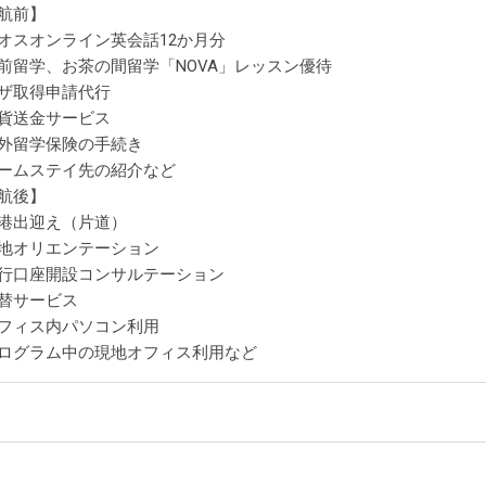
航前】
オスオンライン英会話12か月分
前留学、お茶の間留学「NOVA」レッスン優待
ビザ取得申請代行
貨送金サービス
海外留学保険の手続き
ームステイ先の紹介など
航後】
空港出迎え（片道）
現地オリエンテーション
銀行口座開設コンサルテーション
両替サービス
オフィス内パソコン利用
ログラム中の現地オフィス利用など