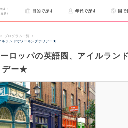
突破！
目的で探す
年代で探す
国で
日更新）
プログラム一覧
イルランドでワーキングホリデー★
ヨーロッパの英語圏、アイルラン
リデー★