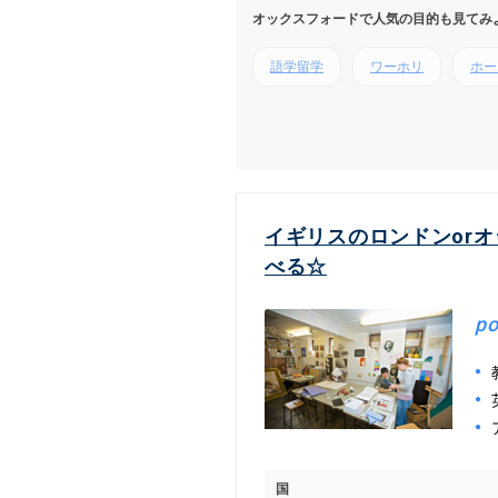
オックスフォードで人気の目的も見てみ
語学留学
ワーホリ
ホー
イギリスのロンドンor
べる☆
po
国