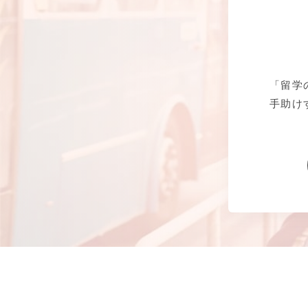
「留学
手助け