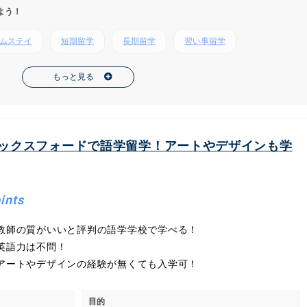
よう！
ムステイ
短期留学
長期留学
習い事留学
もっと見る
オックスフォードで語学留学！アートやデザインも学
ints
教師の質がいいと評判の語学学校で学べる！
英語力は不問！
アートやデザインの経験が無くても入学可！
目的