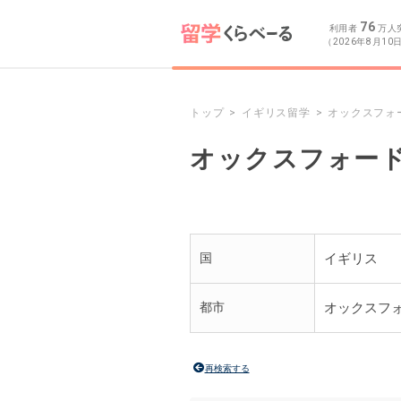
76
利用者
万人
（2026年8月10
トップ
イギリス留学
オックスフォ
オックスフォー
国
イギリス
都市
オックスフ
再検索する