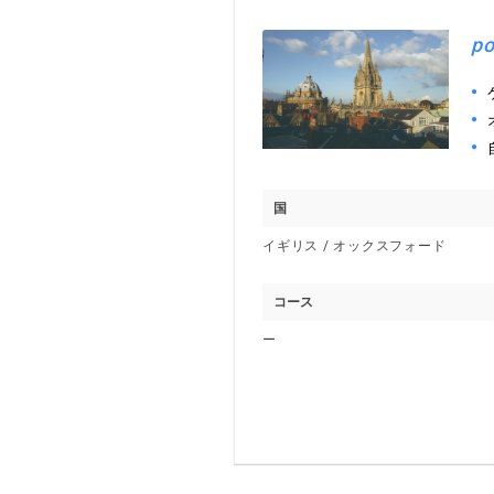
po
国
イギリス / オックスフォード
コース
ー