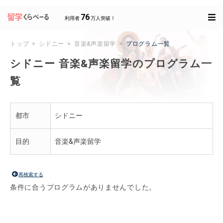
76
利用者
万人突破！
トップ
シドニー
音楽&声楽留学
プログラム一覧
シドニー 音楽&声楽留学のプログラム一
覧
都市
シドニー
目的
音楽&声楽留学
再検索する
条件に合うプログラムがありませんでした。