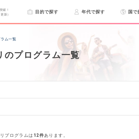
突破！
目的で探す
年代で探す
国で
日更新）
グラム一覧
リのプログラム一覧
ホリプログラムは
12件
あります。