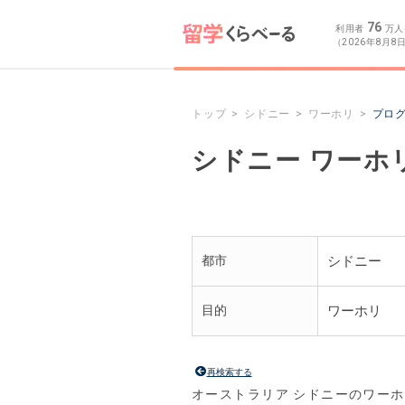
76
利用者
万人
（2026年8月8
トップ
シドニー
ワーホリ
プロ
シドニー ワーホ
都市
シドニー
目的
ワーホリ
再検索する
オーストラリア シドニーのワー