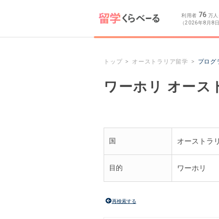
76
利用者
万人
（2026年8月8
トップ
オーストラリア留学
プログ
ワーホリ オース
国
オーストラ
目的
ワーホリ
再検索する