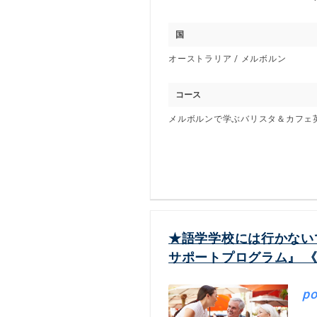
国
オーストラリア / メルボルン
コース
メルボルンで学ぶバリスタ＆カフェ
★語学学校には行かない
サポートプログラム』 
po