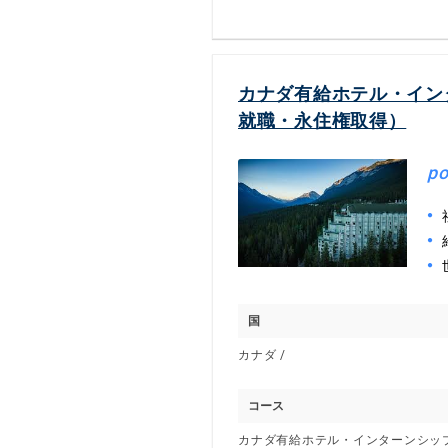
カナダ有給ホテル・イン
就職・永住権取得）
po
国
カナダ /
コース
カナダ有給ホテル・インターンシッ