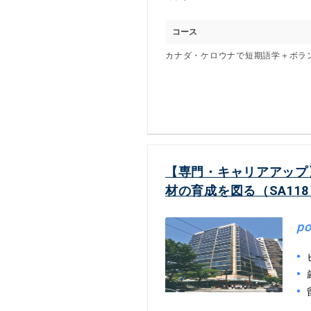
コース
カナダ・ケロウナで短期語学＋ボラ
【専門・キャリアアップ
材の育成を図る（SA118
po