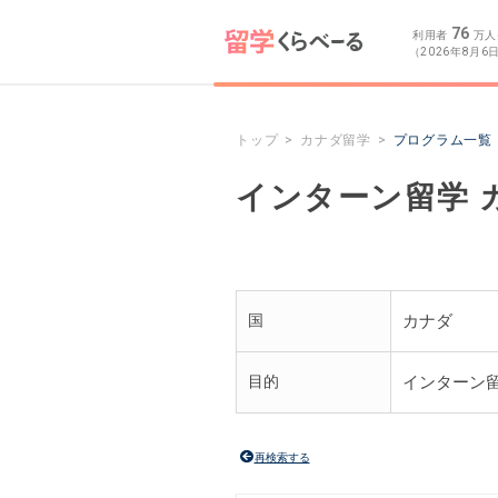
76
利用者
万人
（2026年8月6
トップ
カナダ留学
プログラム一覧
インターン留学 
国
カナダ
目的
インターン
再検索する