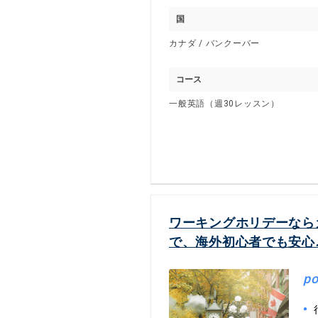
国
カナダ / バンクーバー
コース
一般英語（週30レッスン）
ワーキングホリデーなら
で、海外初心者でも安心
po