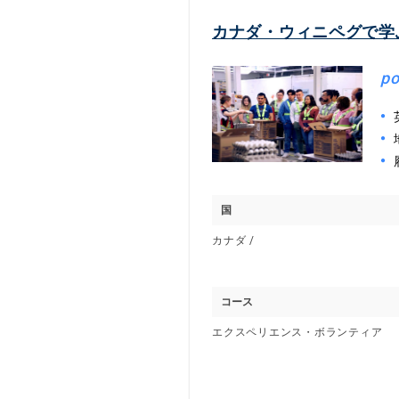
カナダ・ウィニペグで学
po
国
カナダ /
コース
エクスペリエンス・ボランティア