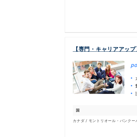
【専門・キャリアアップ】
po
国
カナダ / モントリオール・バンク