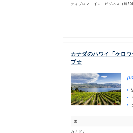
ディプロマ イン ビジネス（週30
カナダのハワイ「ケロウ
プ☆
po
国
カナダ /