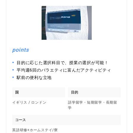
points
目的に応じた選択科目で、授業の選択が可能！
平均週6回のバラエティに富んだアクティビティ
駅前の便利な立地
国
目的
イギリス / ロンドン
語学留学・短期留学・長期留
学
コース
英語研修+ホームステイ/寮