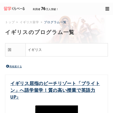
76
利用者
万人突破！
トップ
イギリス留学
プログラム一覧
イギリスのプログラム一覧
国
イギリス
再検索する
イギリス屈指のビーチリゾート「ブライト
ン」へ語学留学！質の高い授業で英語力
UP♪