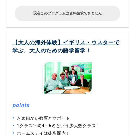
現在このプログラムは資料請求できません
【大人の海外体験】イギリス・ウスターで
学ぶ、大人のための語学留学！
points
きめ細かい教育とサポート
1クラス平均4～6名という少人数クラス！
ホームステイは徒歩圏内！