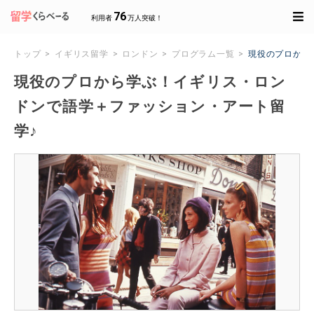
76
利用者
万人突破！
トップ
イギリス留学
ロンドン
プログラム一覧
現役のプロから
現役のプロから学ぶ！イギリス・ロン
ドンで語学＋ファッション・アート留
学♪