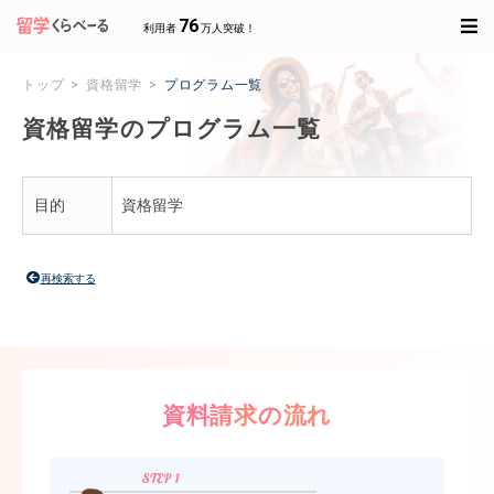
76
利用者
万人突破！
トップ
資格留学
プログラム一覧
資格留学のプログラム一覧
目的
資格留学
再検索する
資料請求の流れ