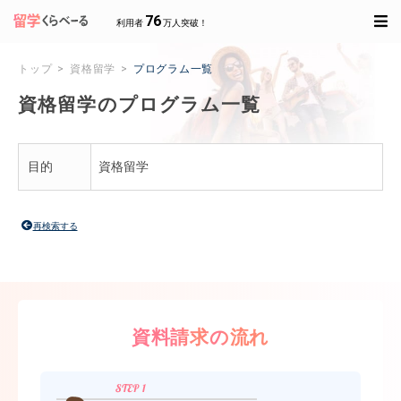
76
利用者
万人突破！
トップ
資格留学
プログラム一覧
資格留学のプログラム一覧
目的
資格留学
再検索する
資料請求の流れ