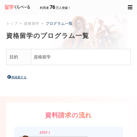
76
利用者
万人突破！
トップ
資格留学
プログラム一覧
資格留学のプログラム一覧
目的
資格留学
再検索する
資料請求の流れ