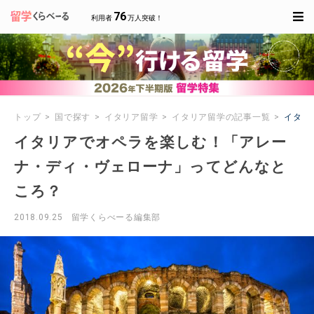
76
利用者
万人突破！
トップ
国で探す
イタリア留学
イタリア留学の記事一覧
イタリ
イタリアでオペラを楽しむ！「アレー
ナ・ディ・ヴェローナ」ってどんなと
ころ？
2018.09.25
留学くらべーる編集部