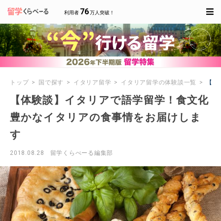
76
利用者
万人突破！
トップ
国で探す
イタリア留学
イタリア留学の体験談一覧
【体
【体験談】イタリアで語学留学！食文化
豊かなイタリアの食事情をお届けしま
す
2018.08.28
留学くらべーる編集部