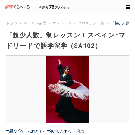
76
利用者
万人突破！
トップ
スペイン留学
マドリード
プログラム一覧
「超少人数」
「超少人数」制レッスン！スペイン･マ
ドリードで語学留学（SA102）
異文化にふれたい
観光スポット充実